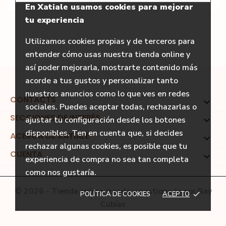
En Xatiale usamos cookies para mejorar
tu experiencia
Utilizamos cookies propias y de terceros para
entender cómo usas nuestra tienda online y
así poder mejorarla, mostrarte contenido más
acorde a tus gustos y personalizar tanto
nuestros anuncios como lo que ves en redes
CONTACTS

sociales. Puedes aceptar todas, rechazarlas o
SECCIONES DE INTERÉS

ajustar tu configuración desde los botones
disponibles. Ten en cuenta que, si decides
ACERCA DE XATIALE

rechazar algunas cookies, es posible que tu
CUENTA

experiencia de compra no sea tan completa
como nos gustaría.
© 2026 - Tienda online creada y gestionada por
Ray
POLÍTICA DE COOKIES
ACEPTO
done
Cubías